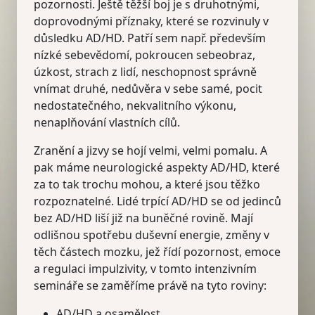
pozornosti. Ještě těžší boj je s druhotnými,
doprovodnými příznaky, které se rozvinuly v
důsledku AD/HD. Patří sem např. především
nízké sebevědomí, pokroucen sebeobraz,
úzkost, strach z lidí, neschopnost správně
vnímat druhé, nedůvěra v sebe samé, pocit
nedostatečného, nekvalitního výkonu,
nenaplňování vlastních cílů.
Zranění a jizvy se hojí velmi, velmi pomalu. A
pak máme neurologické aspekty AD/HD, které
za to tak trochu mohou, a které jsou těžko
rozpoznatelné. Lidé trpící AD/HD se od jedinců
bez AD/HD liší již na buněčné rovině. Mají
odlišnou spotřebu duševní energie, změny v
těch částech mozku, jež řídí pozornost, emoce
a regulaci impulzivity, v tomto intenzivním
semináře se zaměříme právě na tyto roviny:
AD/HD a osamělost